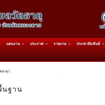
แผนงาน
ประกาศ
รายงาน
ประชาสัมพันธ์
ดธาตุ บ้านสร้างประทาย(บึงหนองคาย) ต.วัดธาตุ อ.เมือง จ.หนองคาย 43000 โท
ื้นฐาน