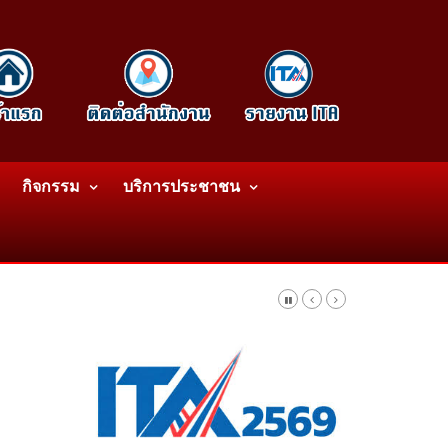
กิจกรรม
บริการประชาชน
รศัพท์: 042-414758 โทรสาร: 042-414759 E-Mail: wattatnk@gmail.com