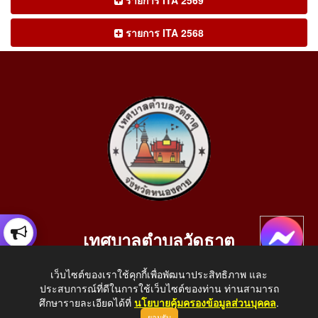
รายการ ITA 2568
เทศบาลตำบลวัดธาตุ
เลขที่ 205 หมู่ที่ 10 บ้านสร้างประทาย(บึงหนองคาย) ต.วัดธาตุ
เว็บไซต์ของเราใช้คุกกี้เพื่อพัฒนาประสิทธิภาพ และ
อ.เมือง จ.หนองคาย 43000
ประสบการณ์ที่ดีในการใช้เว็บไซต์ของท่าน ท่านสามารถ
โทรศัพท์: 042-414758 โทรสาร: 042-414759
ศึกษารายละเอียดได้ที่
นโยบายคุ้มครองข้อมูลส่วนบุคคล
.
ยอมรับ