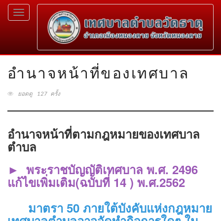
Toggle
navigation
อำนาจหน้าที่ของเทศบาล
ยอดดู 127 ครั้ง
อำนาจหน้าที่ตามกฎหมายของเทศบาล
ตำบล
►
พระราชบัญญัติเทศบาล พ.ศ. 2496
แก้ไขเพิ่มเติม(ฉบับที่ 14 ) พ.ศ.2562
มาตรา 50 ภายใต้บังคับแห่งกฎหมาย
เทศบาลตำบลอาจจัดทำกิจการใดๆ ใน