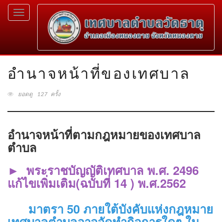
Toggle
navigation
อำนาจหน้าที่ของเทศบาล
ยอดดู 127 ครั้ง
อำนาจหน้าที่ตามกฎหมายของเทศบาล
ตำบล
►
พระราชบัญญัติเทศบาล พ.ศ. 2496
แก้ไขเพิ่มเติม(ฉบับที่ 14 ) พ.ศ.2562
มาตรา 50 ภายใต้บังคับแห่งกฎหมาย
เทศบาลตำบลอาจจัดทำกิจการใดๆ ใน