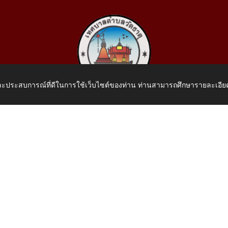
 และประสบการณ์ที่ดีในการใช้เว็บไซต์ของท่าน ท่านสามารถศึกษารายละเอียด
เทศบาลตำบลวัดธาตุ
 หมู่ที่ 10 บ้านสร้างประทาย(บึงหนองคาย) ต.วัดธาตุ อ.เมือง จ.หน
โทรศัพท์: 042-414758 โทรสาร: 042-414759
E-Mail: saraban_05430110@dla.go.th
.th