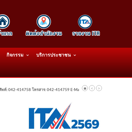
กิจกรรม
บริการประชาชน
รศัพท์: 042-414758 โทรสาร: 042-414759 E-Mail: wattatnk@gmail.com