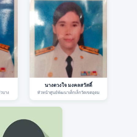
นางดวงใจ มงคลสวัสดิ์
ัวบาง
หัวหน้าศูนย์พัฒนาเด็กเล็กวัดเขตอุดม