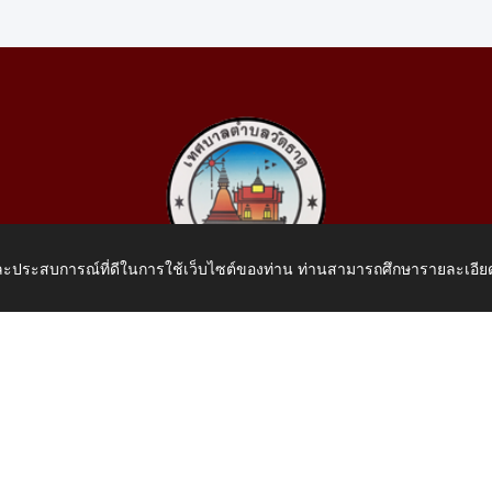
 และประสบการณ์ที่ดีในการใช้เว็บไซต์ของท่าน ท่านสามารถศึกษารายละเอียด
เทศบาลตำบลวัดธาตุ
 หมู่ที่ 10 บ้านสร้างประทาย(บึงหนองคาย) ต.วัดธาตุ อ.เมือง จ.หน
โทรศัพท์: 042-414758 โทรสาร: 042-414759
E-Mail: saraban_05430110@dla.go.th