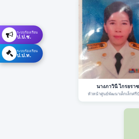
ระบบร้องเรียน
ป.ป.ช.
ระบบร้องเรียน
ป.ป.ท.
นางภาวินี ไกรยราช
หัวหน้าศูนย์พัฒนาเด็กเล็กศรีบ