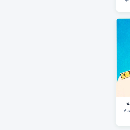
น
หัว