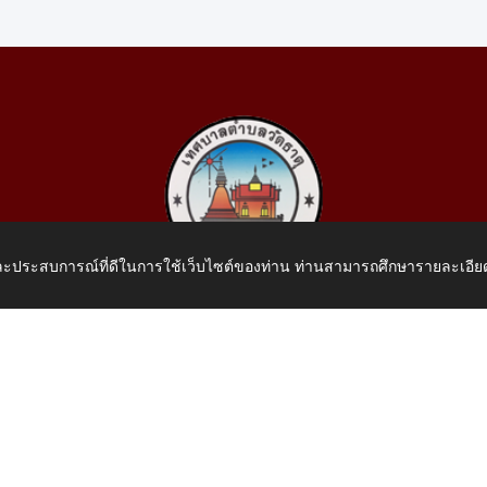
 และประสบการณ์ที่ดีในการใช้เว็บไซต์ของท่าน ท่านสามารถศึกษารายละเอียด
เทศบาลตำบลวัดธาตุ
 หมู่ที่ 10 บ้านสร้างประทาย(บึงหนองคาย) ต.วัดธาตุ อ.เมือง จ.หน
โทรศัพท์: 042-414758 โทรสาร: 042-414759
E-Mail: saraban_05430110@dla.go.th