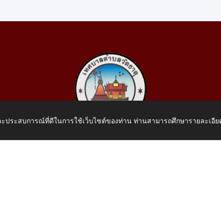
 และประสบการณ์ที่ดีในการใช้เว็บไซต์ของท่าน ท่านสามารถศึกษารายละเอียด
เทศบาลตำบลวัดธาตุ
 หมู่ที่ 10 บ้านสร้างประทาย(บึงหนองคาย) ต.วัดธาตุ อ.เมือง จ.หน
โทรศัพท์: 042-414758 โทรสาร: 042-414759
E-Mail: saraban_05430110@dla.go.th