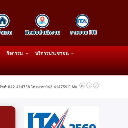
กิจกรรม
บริการประชาชน
รศัพท์: 042-414758 โทรสาร: 042-414759 E-Mail: wattatnk@gmail.com