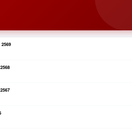
 2569
.2568
.2567
6