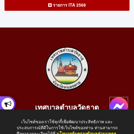
รายการ ITA 2568
เทศบาลตำบลวัดธาตุ
เลขที่ 205 หมู่ที่ 10 บ้านสร้างประทาย(บึงหนองคาย) ต.วัดธาตุ
เว็บไซต์ของเราใช้คุกกี้เพื่อพัฒนาประสิทธิภาพ และ
อ.เมือง จ.หนองคาย 43000
ประสบการณ์ที่ดีในการใช้เว็บไซต์ของท่าน ท่านสามารถ
โทรศัพท์: 042-414758 โทรสาร: 042-414759
ศึกษารายละเอียดได้ที่
นโยบายคุ้มครองข้อมูลส่วนบุคคล
.