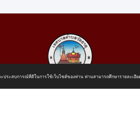
 และประสบการณ์ที่ดีในการใช้เว็บไซต์ของท่าน ท่านสามารถศึกษารายละเอียด
เทศบาลตำบลวัดธาตุ
 หมู่ที่ 10 บ้านสร้างประทาย(บึงหนองคาย) ต.วัดธาตุ อ.เมือง จ.หน
โทรศัพท์: 042-414758 โทรสาร: 042-414759
E-Mail: saraban_05430110@dla.go.th