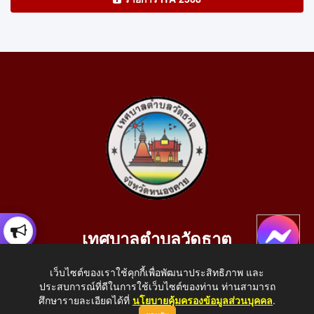
เทศบาลตำบลวัดธาตุ
เลขที่ 205 หมู่ที่ 10 บ้านสร้างประทาย(บึงหนองคาย) ต.วัดธาตุ
เว็บไซต์ของเราใช้คุกกี้เพื่อพัฒนาประสิทธิภาพ และ
อ.เมือง จ.หนองคาย 43000
ประสบการณ์ที่ดีในการใช้เว็บไซต์ของท่าน ท่านสามารถ
โทรศัพท์: 042-414758 โทรสาร: 042-414759
ศึกษารายละเอียดได้ที่
นโยบายคุ้มครองข้อมูลส่วนบุคคล
.