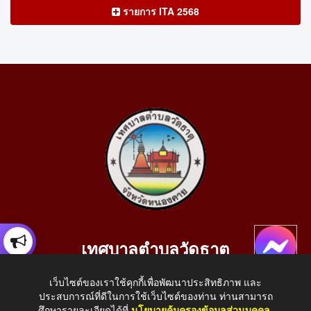
รายการ ITA 2568
เทศบาลตำบลวัดธาตุ
เลขที่ 205 หมู่ที่ 10 บ้านสร้างประทาย(บึงหนองคาย) ต.วัดธาตุ
เว็บไซต์ของเราใช้คุกกี้เพื่อพัฒนาประสิทธิภาพ และ
อ.เมือง จ.หนองคาย 43000
ประสบการณ์ที่ดีในการใช้เว็บไซต์ของท่าน ท่านสามารถ
โทรศัพท์: 042-414758 โทรสาร: 042-414759
ศึกษารายละเอียดได้ที่
นโยบายคุ้มครองข้อมูลส่วนบุคคล
.