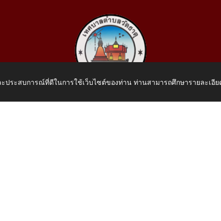
 และประสบการณ์ที่ดีในการใช้เว็บไซต์ของท่าน ท่านสามารถศึกษารายละเอียด
เทศบาลตำบลวัดธาตุ
 หมู่ที่ 10 บ้านสร้างประทาย(บึงหนองคาย) ต.วัดธาตุ อ.เมือง จ.หน
โทรศัพท์: 042-414758 โทรสาร: 042-414759
E-Mail: saraban_05430110@dla.go.th
.th