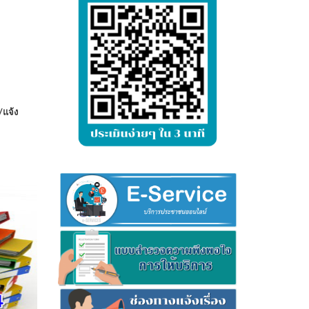
/แจ้ง