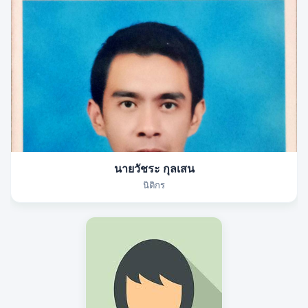
นายวัชระ กุลเสน
นิติกร