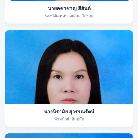
นายคชาชาญ สีสันต์
รองปลัดเทศบาลตำบลวัดธาตุ
นางนิรามัย สุวรรณรัตน์
หัวหน้าสำนักปลัด