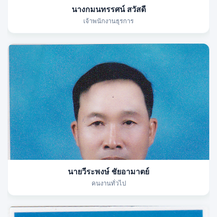
นางกมนทรรศน์ สวัสดี
เจ้าพนักงานธุรการ
นายวีระพงษ์ ชัยอามาตย์
คนงานทั่วไป