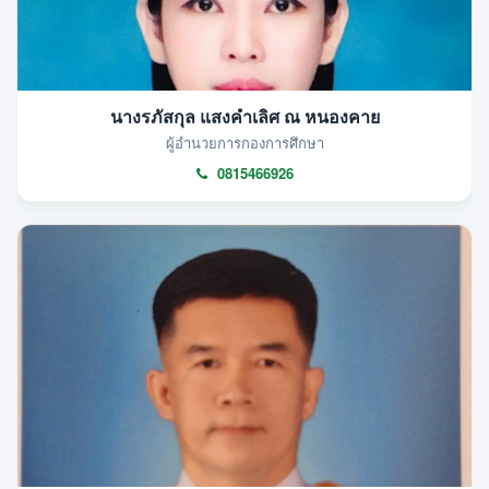
นางรภัสกุล แสงคำเลิศ ณ หนองคาย
ผู้อำนวยการกองการศึกษา
0815466926