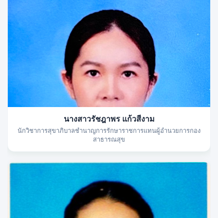
นางสาวรัชฎาพร แก้วสีงาม
นักวิชาการสุขาภิบาลชำนาญการรักษาราชการแทนผู้อำนวยการกอง
สาธารณสุข