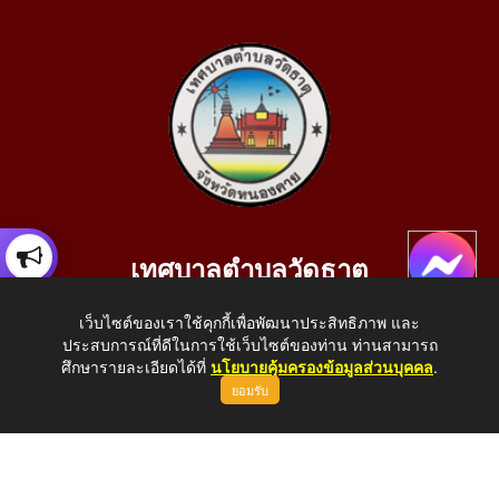
เทศบาลตำบลวัดธาตุ
เลขที่ 205 หมู่ที่ 10 บ้านสร้างประทาย(บึงหนองคาย) ต.วัดธาตุ
เว็บไซต์ของเราใช้คุกกี้เพื่อพัฒนาประสิทธิภาพ และ
อ.เมือง จ.หนองคาย 43000
ประสบการณ์ที่ดีในการใช้เว็บไซต์ของท่าน ท่านสามารถ
โทรศัพท์: 042-414758 โทรสาร: 042-414759
ศึกษารายละเอียดได้ที่
นโยบายคุ้มครองข้อมูลส่วนบุคคล
.
ยอมรับ
E-Mail: saraban_05430110@dla.go.th