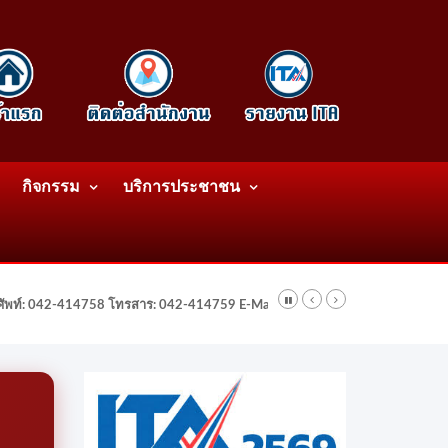
กิจกรรม
บริการประชาชน
รศัพท์: 042-414758 โทรสาร: 042-414759 E-Mail: wattatnk@gmail.com