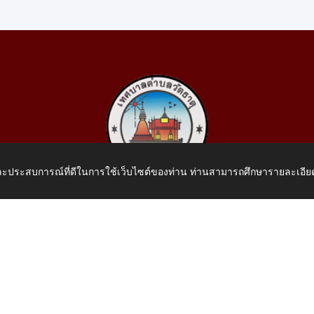
 และประสบการณ์ที่ดีในการใช้เว็บไซต์ของท่าน ท่านสามารถศึกษารายละเอียด
เทศบาลตำบลวัดธาตุ
 หมู่ที่ 10 บ้านสร้างประทาย(บึงหนองคาย) ต.วัดธาตุ อ.เมือง จ.หน
โทรศัพท์: 042-414758 โทรสาร: 042-414759
E-Mail: saraban_05430110@dla.go.th