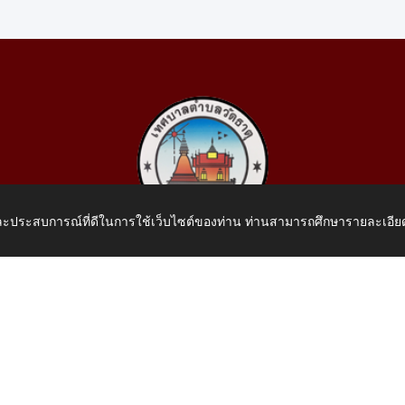
 และประสบการณ์ที่ดีในการใช้เว็บไซต์ของท่าน ท่านสามารถศึกษารายละเอียด
เทศบาลตำบลวัดธาตุ
 หมู่ที่ 10 บ้านสร้างประทาย(บึงหนองคาย) ต.วัดธาตุ อ.เมือง จ.หน
โทรศัพท์: 042-414758 โทรสาร: 042-414759
E-Mail: saraban_05430110@dla.go.th