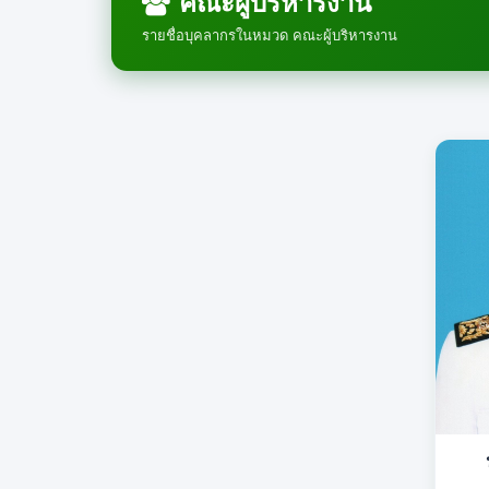
คณะผู้บริหารงาน
รายชื่อบุคลากรในหมวด คณะผู้บริหารงาน