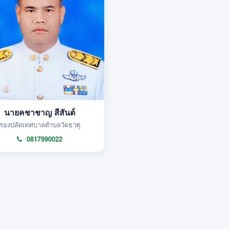
นายคชาชาญ สีสันต์
รองปลัดเทศบาลตำบลวัดธาตุ
0817990022