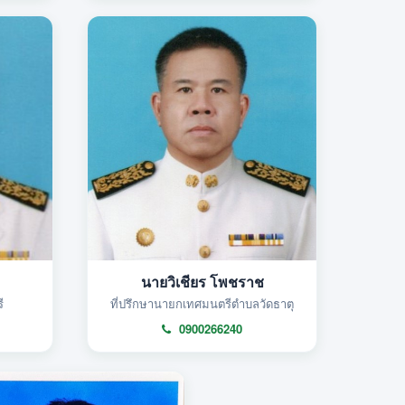
นายวิเชียร โพชราช
ี
ที่ปรึกษานายกเทศมนตรีตำบลวัดธาตุ
0900266240