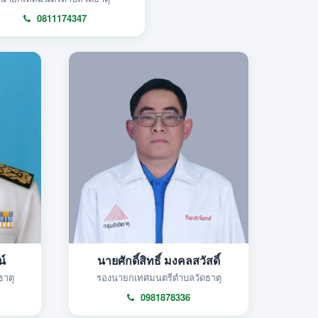
0811174347
น์
นายศักดิ์สิทธิ์ มงคลสวัสดิ์
าตุ
รองนายกเทศมนตรีตำบลวัดธาตุ
0981878336