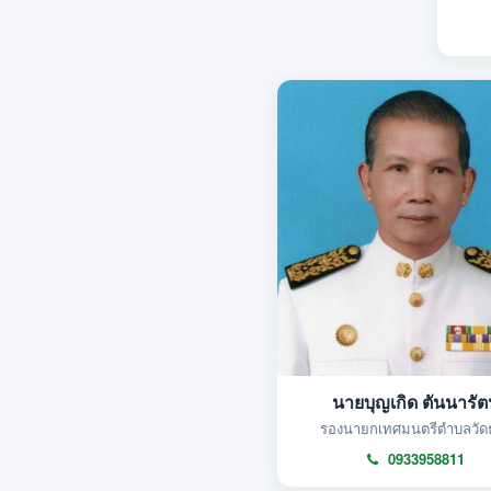
นายบุญเกิด ตันนารัต
รองนายกเทศมนตรีตำบลวัดธ
0933958811