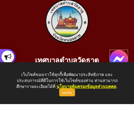
เทศบาลตำบลวัดธาตุ
เลขที่ 205 หมู่ที่ 10 บ้านสร้างประทาย(บึงหนองคาย) ต.วัดธาตุ
เว็บไซต์ของเราใช้คุกกี้เพื่อพัฒนาประสิทธิภาพ และ
อ.เมือง จ.หนองคาย 43000
ประสบการณ์ที่ดีในการใช้เว็บไซต์ของท่าน ท่านสามารถ
โทรศัพท์: 042-414758 โทรสาร: 042-414759
ศึกษารายละเอียดได้ที่
นโยบายคุ้มครองข้อมูลส่วนบุคคล
.
ยอมรับ
E-Mail: saraban_05430110@dla.go.th
Copyright © 2026 All Right Resive http://www.wattat.go.th