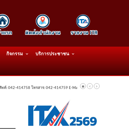
กิจกรรม
บริการประชาชน
รศัพท์: 042-414758 โทรสาร: 042-414759 E-Mail: wattatnk@gmail.com