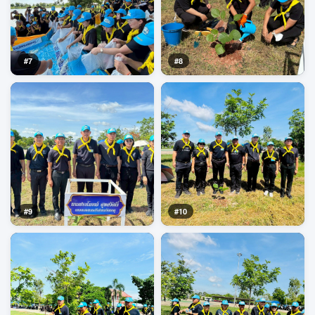
#7
#8
#9
#10