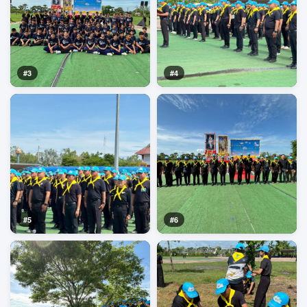
#3
#4
#5
#6