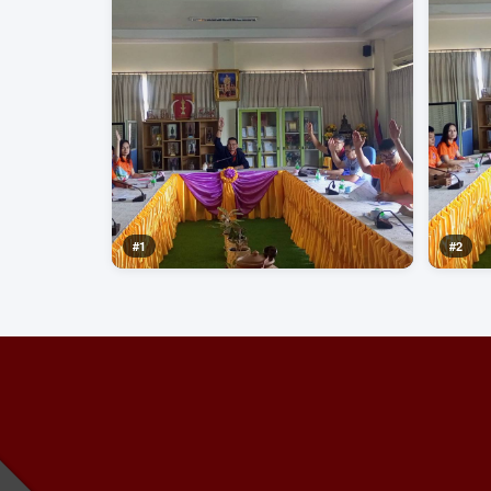
#1
#2