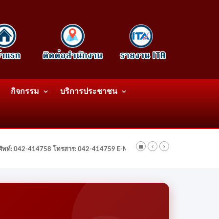
กิจกรรม
บริการประชาชน
รศัพท์: 042-414758 โทรสาร: 042-414759 E-Mail: wattatnk@gmail.com