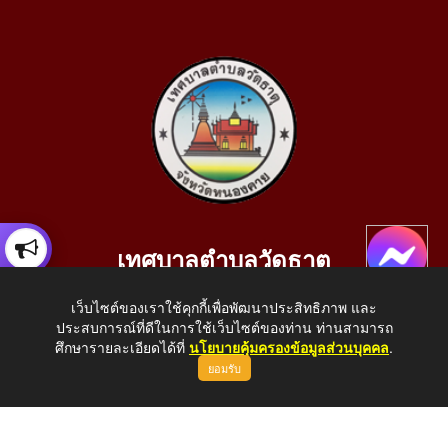
เทศบาลตำบลวัดธาตุ
เลขที่ 205 หมู่ที่ 10 บ้านสร้างประทาย(บึงหนองคาย) ต.วัดธาตุ
เว็บไซต์ของเราใช้คุกกี้เพื่อพัฒนาประสิทธิภาพ และ
อ.เมือง จ.หนองคาย 43000
ประสบการณ์ที่ดีในการใช้เว็บไซต์ของท่าน ท่านสามารถ
โทรศัพท์: 042-414758 โทรสาร: 042-414759
ศึกษารายละเอียดได้ที่
นโยบายคุ้มครองข้อมูลส่วนบุคคล
.
ยอมรับ
E-Mail: saraban_05430110@dla.go.th