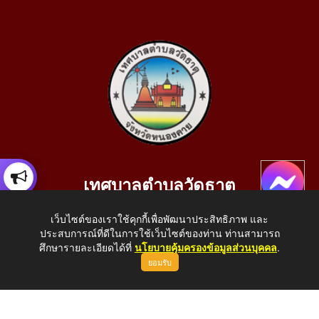
เทศบาลตำบลวัดธาตุ
เลขที่ 205 หมู่ที่ 10 บ้านสร้างประทาย(บึงหนองคาย) ต.วัดธาตุ
เว็บไซต์ของเราใช้คุกกี้เพื่อพัฒนาประสิทธิภาพ และ
อ.เมือง จ.หนองคาย 43000
ประสบการณ์ที่ดีในการใช้เว็บไซต์ของท่าน ท่านสามารถ
โทรศัพท์: 042-414758 โทรสาร: 042-414759
ศึกษารายละเอียดได้ที่
นโยบายคุ้มครองข้อมูลส่วนบุคคล
.
ยอมรับ
E-Mail: saraban_05430110@dla.go.th