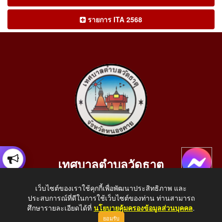
รายการ ITA 2568
เทศบาลตำบลวัดธาตุ
เลขที่ 205 หมู่ที่ 10 บ้านสร้างประทาย(บึงหนองคาย) ต.วัดธาตุ
เว็บไซต์ของเราใช้คุกกี้เพื่อพัฒนาประสิทธิภาพ และ
อ.เมือง จ.หนองคาย 43000
ประสบการณ์ที่ดีในการใช้เว็บไซต์ของท่าน ท่านสามารถ
โทรศัพท์: 042-414758 โทรสาร: 042-414759
ศึกษารายละเอียดได้ที่
นโยบายคุ้มครองข้อมูลส่วนบุคคล
.
ยอมรับ
E-Mail: saraban_05430110@dla.go.th