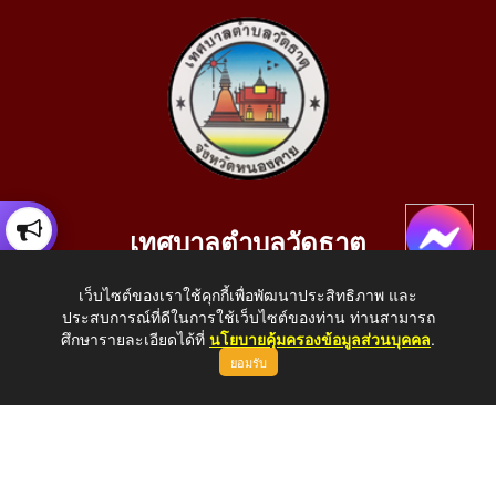
เทศบาลตำบลวัดธาตุ
เลขที่ 205 หมู่ที่ 10 บ้านสร้างประทาย(บึงหนองคาย) ต.วัดธาตุ
เว็บไซต์ของเราใช้คุกกี้เพื่อพัฒนาประสิทธิภาพ และ
อ.เมือง จ.หนองคาย 43000
ประสบการณ์ที่ดีในการใช้เว็บไซต์ของท่าน ท่านสามารถ
โทรศัพท์: 042-414758 โทรสาร: 042-414759
ศึกษารายละเอียดได้ที่
นโยบายคุ้มครองข้อมูลส่วนบุคคล
.
ยอมรับ
E-Mail: saraban_05430110@dla.go.th
Copyright © 2026 All Right Resive http://www.wattat.go.th