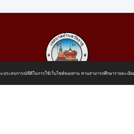
 และประสบการณ์ที่ดีในการใช้เว็บไซต์ของท่าน ท่านสามารถศึกษารายละเอียด
เทศบาลตำบลวัดธาตุ
 หมู่ที่ 10 บ้านสร้างประทาย(บึงหนองคาย) ต.วัดธาตุ อ.เมือง จ.หน
โทรศัพท์: 042-414758 โทรสาร: 042-414759
E-Mail: saraban_05430110@dla.go.th