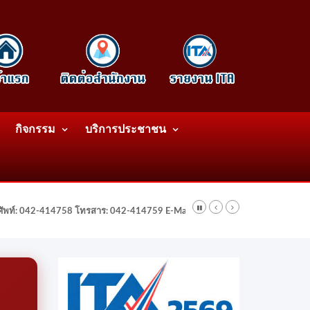
กิจกรรม
บริการประชาชน
รศัพท์: 042-414758 โทรสาร: 042-414759 E-Mail: wattatnk@gmail.com