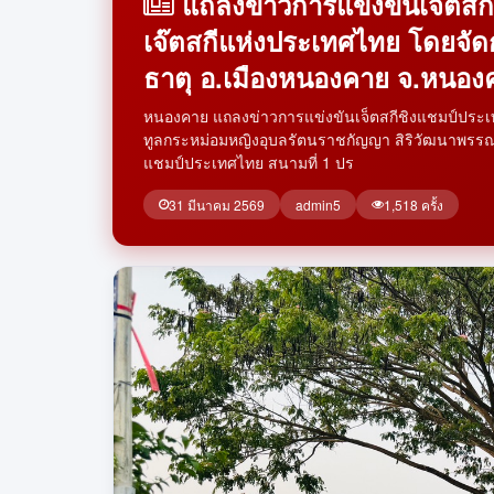
แถลงข่าวการแข่งขันเจ็ตสก
เจ๊ตสกีแห่งประเทศไทย โดยจัด
ธาตุ อ.เมืองหนองคาย จ.หนองค
หนองคาย แถลงข่าวการแข่งขันเจ็ตสกีชิงแชมป์ประเ
ทูลกระหม่อมหญิงอุบลรัตนราชกัญญา สิริวัฒนาพรรณวด
แชมป์ประเทศไทย สนามที่ 1 ปร
31 มีนาคม 2569
admin5
1,518 ครั้ง