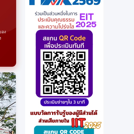
ของ
ง