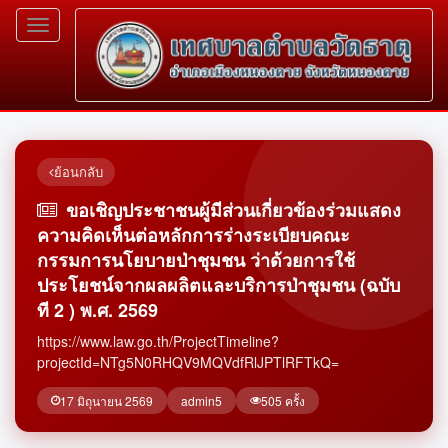
Toggle
navigation
ย้อนกลับ
ขอเชิญประชาชนผู้มีส่วนเกี่ยวข้องร่วมแสดง
ความคิดเห็นต่อหลักการร่างระเบียบคณะ
กรรมการนโยบายป่าชุมชน ว่าด้วยการใช้
ประโยชน์จากผลผลิตและบริการป่าชุมชน (ฉบับ
ที 2 ) พ.ศ. 2569
https://www.law.go.th/ProjectTimeline?
projectId=NTg5N0RHQV9MQVdfRlJPTlRFTkQ=
17 มิถุนายน 2569
admin5
505 ครั้ง