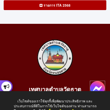
รายการ ITA 2568
เทศบาลตำบลวัดธาตุ
เลขที่ 205 หมู่ที่ 10 บ้านสร้างประทาย(บึงหนองคาย) ต.วัดธาตุ
เว็บไซต์ของเราใช้คุกกี้เพื่อพัฒนาประสิทธิภาพ และ
อ.เมือง จ.หนองคาย 43000
ประสบการณ์ที่ดีในการใช้เว็บไซต์ของท่าน ท่านสามารถ
โทรศัพท์: 042-414758 โทรสาร: 042-414759