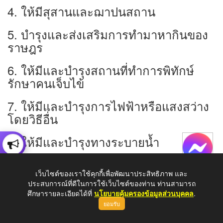
4. ให้มีสุสานและฌาปนสถาน
5. บำรุงและส่งเสริมการทำมาหากินของ
ราษฎร
6. ให้มีและบำรุงสถานที่ทำการพิทักษ์
รักษาคนเจ็บไข้
7. ให้มีและบำรุงการไฟฟ้าหรือแสงสว่าง
โดยวิธีอื่น
8. ให้มีและบำรุงทางระบายนํ้า
9. เทศพาณิฃย์
เว็บไซต์ของเราใช้คุกกี้เพื่อพัฒนาประสิทธิภาพ และ
ประสบการณ์ที่ดีในการใช้เว็บไซต์ของท่าน ท่านสามารถ
► พระราชบัญญัติกำหนดแผนและขั้น
ศึกษารายละเอียดได้ที่
นโยบายคุ้มครองข้อมูลส่วนบุคคล
.
ตอนการกระจายอำนาจให้แก่องค์กร
ยอมรับ
ปกครอง