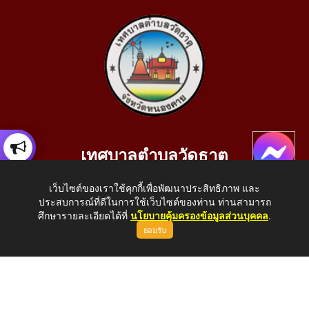
เทศบาลตำบลวัดธาตุ
เลขที่ 205 หมู่ที่ 10 บ้านสร้างประทาย(บึงหนองคาย) ต.วัดธาตุ
เว็บไซต์ของเราใช้คุกกี้เพื่อพัฒนาประสิทธิภาพ และ
อ.เมือง จ.หนองคาย 43000
ประสบการณ์ที่ดีในการใช้เว็บไซต์ของท่าน ท่านสามารถ
โทรศัพท์: 042-414758 โทรสาร: 042-414759
ศึกษารายละเอียดได้ที่
นโยบายคุ้มครองข้อมูลส่วนบุคคล
.
ยอมรับ
E-Mail: saraban_05430110@dla.go.th
Copyright © 2026 All Right Resive http://www.wattat.go.th