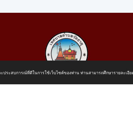
 และประสบการณ์ที่ดีในการใช้เว็บไซต์ของท่าน ท่านสามารถศึกษารายละเอียด
เทศบาลตำบลวัดธาตุ
 หมู่ที่ 10 บ้านสร้างประทาย(บึงหนองคาย) ต.วัดธาตุ อ.เมือง จ.หน
โทรศัพท์: 042-414758 โทรสาร: 042-414759
E-Mail: saraban_05430110@dla.go.th