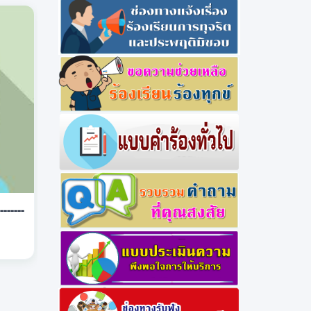
-------