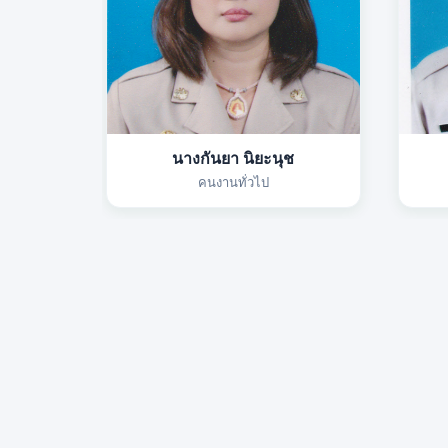
นางกันยา นิยะนุช
คนงานทั่วไป