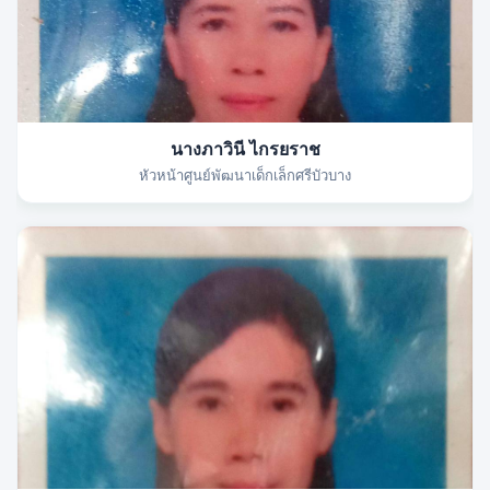
นางภาวินี ไกรยราช
หัวหน้าศูนย์พัฒนาเด็กเล็กศรีบัวบาง