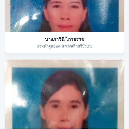
นางภาวินี ไกรยราช
หัวหน้าศูนย์พัฒนาเด็กเล็กศรีบัวบาง