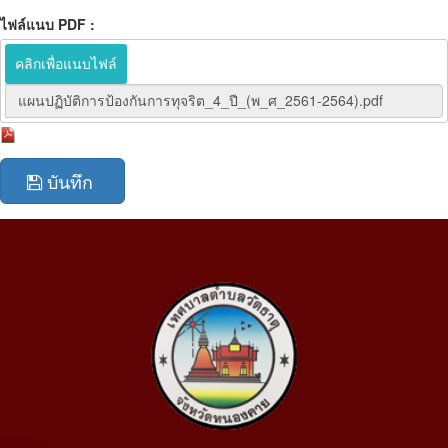
ไฟล์แนบ PDF :
คลิกเพื่อแนบไฟล์
แผนปฏิบัติการป้องกันการทุจริต_4_ปี_(พ_ศ_2561-2564).pdf
บันทึก