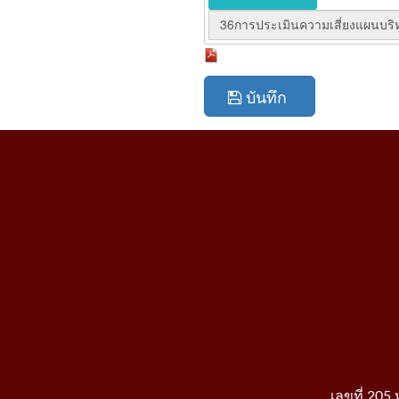
36การประเมินความเสี่ยงแผนบริห
บันทึก
เลขที่ 205