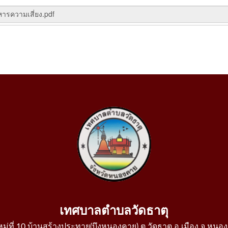
ารความเสี่ยง.pdf
เทศบาลตำบลวัดธาตุ
 หมู่ที่ 10 บ้านสร้างประทาย(บึงหนองคาย) ต.วัดธาตุ อ.เมือง จ.หน