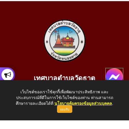
เทศบาลตำบลวัดธาตุ
เลขที่ 205 หมู่ที่ 10 บ้านสร้างประทาย(บึงหนองคาย) ต.วัดธาตุ
เว็บไซต์ของเราใช้คุกกี้เพื่อพัฒนาประสิทธิภาพ และ
อ.เมือง จ.หนองคาย 43000
ประสบการณ์ที่ดีในการใช้เว็บไซต์ของท่าน ท่านสามารถ
โทรศัพท์: 042-414758 โทรสาร: 042-414759
ศึกษารายละเอียดได้ที่
นโยบายคุ้มครองข้อมูลส่วนบุคคล
.
ยอมรับ
E-Mail: saraban_05430110@dla.go.th