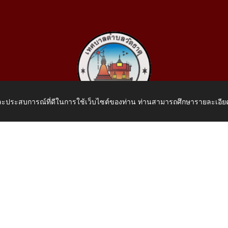
 และประสบการณ์ที่ดีในการใช้เว็บไซต์ของท่าน ท่านสามารถศึกษารายละเอียด
เทศบาลตำบลวัดธาตุ
 หมู่ที่ 10 บ้านสร้างประทาย(บึงหนองคาย) ต.วัดธาตุ อ.เมือง จ.หน
โทรศัพท์: 042-414758 โทรสาร: 042-414759
E-Mail: saraban_05430110@dla.go.th