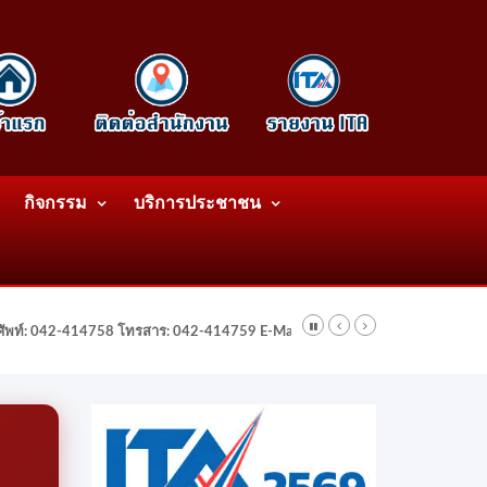
กิจกรรม
บริการประชาชน
รศัพท์: 042-414758 โทรสาร: 042-414759 E-Mail: wattatnk@gmail.com