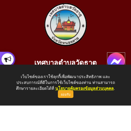
เทศบาลตำบลวัดธาตุ
เลขที่ 205 หมู่ที่ 10 บ้านสร้างประทาย(บึงหนองคาย) ต.วัดธาตุ
เว็บไซต์ของเราใช้คุกกี้เพื่อพัฒนาประสิทธิภาพ และ
อ.เมือง จ.หนองคาย 43000
ประสบการณ์ที่ดีในการใช้เว็บไซต์ของท่าน ท่านสามารถ
โทรศัพท์: 042-414758 โทรสาร: 042-414759
ศึกษารายละเอียดได้ที่
นโยบายคุ้มครองข้อมูลส่วนบุคคล
.
ยอมรับ
E-Mail: saraban_05430110@dla.go.th
Copyright © 2026 All Right Resive http://www.wattat.go.th