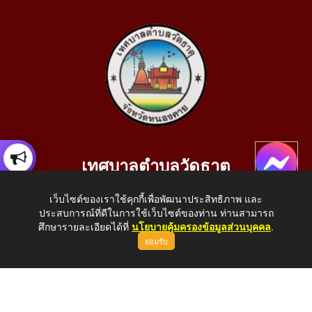
เทศบาลตำบลวัดธาตุ
เลขที่ 205 หมู่ที่ 10 บ้านสร้างประทาย(บึงหนองคาย) ต.วัดธาตุ
เว็บไซต์ของเราใช้คุกกี้เพื่อพัฒนาประสิทธิภาพ และ
อ.เมือง จ.หนองคาย 43000
ประสบการณ์ที่ดีในการใช้เว็บไซต์ของท่าน ท่านสามารถ
โทรศัพท์: 042-414758 โทรสาร: 042-414759
ศึกษารายละเอียดได้ที่
นโยบายคุ้มครองข้อมูลส่วนบุคคล
.
ยอมรับ
E-Mail: saraban_05430110@dla.go.th
Copyright © 2026 All Right Resive http://www.wattat.go.th