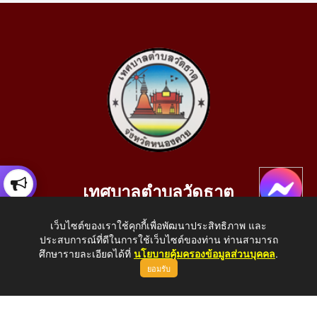
เทศบาลตำบลวัดธาตุ
เลขที่ 205 หมู่ที่ 10 บ้านสร้างประทาย(บึงหนองคาย) ต.วัดธาตุ
เว็บไซต์ของเราใช้คุกกี้เพื่อพัฒนาประสิทธิภาพ และ
อ.เมือง จ.หนองคาย 43000
ประสบการณ์ที่ดีในการใช้เว็บไซต์ของท่าน ท่านสามารถ
โทรศัพท์: 042-414758 โทรสาร: 042-414759
ศึกษารายละเอียดได้ที่
นโยบายคุ้มครองข้อมูลส่วนบุคคล
.
ยอมรับ
E-Mail: saraban_05430110@dla.go.th