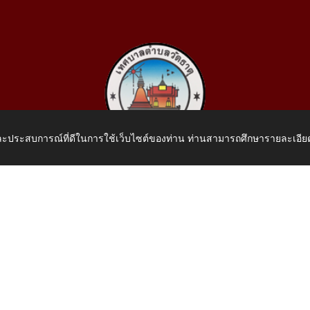
 และประสบการณ์ที่ดีในการใช้เว็บไซต์ของท่าน ท่านสามารถศึกษารายละเอียด
เทศบาลตำบลวัดธาตุ
 หมู่ที่ 10 บ้านสร้างประทาย(บึงหนองคาย) ต.วัดธาตุ อ.เมือง จ.หน
โทรศัพท์: 042-414758 โทรสาร: 042-414759
E-Mail: saraban_05430110@dla.go.th