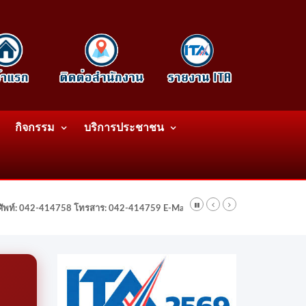
กิจกรรม
บริการประชาชน
รศัพท์: 042-414758 โทรสาร: 042-414759 E-Mail: wattatnk@gmail.com