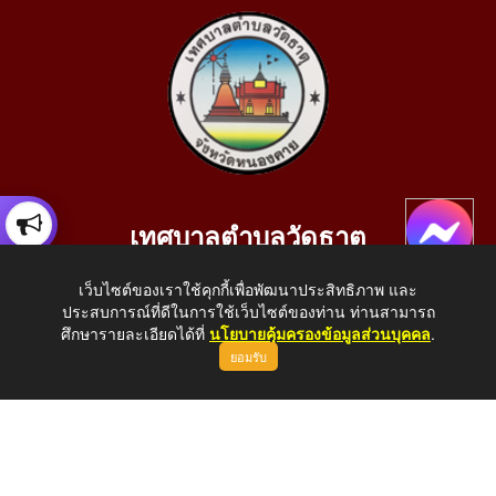
เทศบาลตำบลวัดธาตุ
เลขที่ 205 หมู่ที่ 10 บ้านสร้างประทาย(บึงหนองคาย) ต.วัดธาตุ
เว็บไซต์ของเราใช้คุกกี้เพื่อพัฒนาประสิทธิภาพ และ
อ.เมือง จ.หนองคาย 43000
ประสบการณ์ที่ดีในการใช้เว็บไซต์ของท่าน ท่านสามารถ
โทรศัพท์: 042-414758 โทรสาร: 042-414759
ศึกษารายละเอียดได้ที่
นโยบายคุ้มครองข้อมูลส่วนบุคคล
.
ยอมรับ
E-Mail: saraban_05430110@dla.go.th
Copyright © 2026 All Right Resive http://www.wattat.go.th