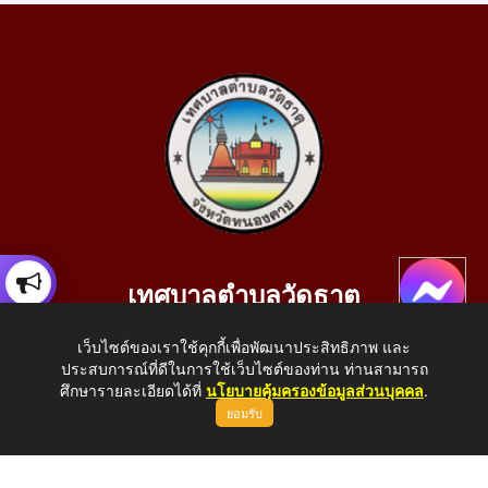
เทศบาลตำบลวัดธาตุ
เลขที่ 205 หมู่ที่ 10 บ้านสร้างประทาย(บึงหนองคาย) ต.วัดธาตุ
เว็บไซต์ของเราใช้คุกกี้เพื่อพัฒนาประสิทธิภาพ และ
อ.เมือง จ.หนองคาย 43000
ประสบการณ์ที่ดีในการใช้เว็บไซต์ของท่าน ท่านสามารถ
โทรศัพท์: 042-414758 โทรสาร: 042-414759
ศึกษารายละเอียดได้ที่
นโยบายคุ้มครองข้อมูลส่วนบุคคล
.
ยอมรับ
E-Mail: saraban_05430110@dla.go.th