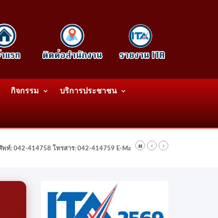
กิจกรรม
บริการประชาชน
รศัพท์: 042-414758 โทรสาร: 042-414759 E-Mail: wattatnk@gmail.com