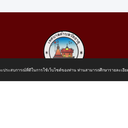
 และประสบการณ์ที่ดีในการใช้เว็บไซต์ของท่าน ท่านสามารถศึกษารายละเอียด
เทศบาลตำบลวัดธาตุ
 หมู่ที่ 10 บ้านสร้างประทาย(บึงหนองคาย) ต.วัดธาตุ อ.เมือง จ.หน
โทรศัพท์: 042-414758 โทรสาร: 042-414759
E-Mail: saraban_05430110@dla.go.th