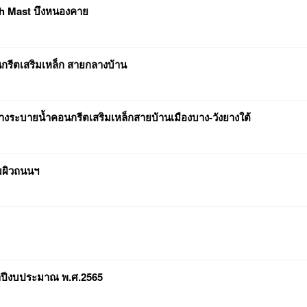
h Mast บึงหนองคาย
กรีตเสริมเหล็ก สายกลางบ้าน
างระบายน้ำคอนกรีตเสริมเหล็กสายบ้านเมืองบาง-วังยางใต้
มผิวถนนฯ
ำปีงบประมาณ พ.ศ.2565