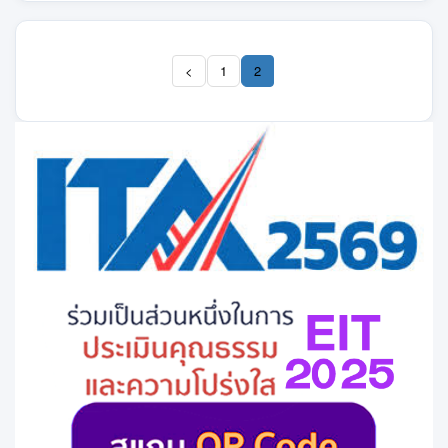
<
1
2
(current)