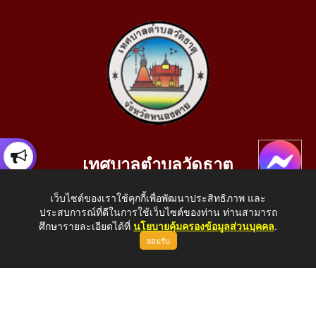
เทศบาลตำบลวัดธาตุ
เลขที่ 205 หมู่ที่ 10 บ้านสร้างประทาย(บึงหนองคาย) ต.วัดธาตุ
เว็บไซต์ของเราใช้คุกกี้เพื่อพัฒนาประสิทธิภาพ และ
อ.เมือง จ.หนองคาย 43000
ประสบการณ์ที่ดีในการใช้เว็บไซต์ของท่าน ท่านสามารถ
โทรศัพท์: 042-414758 โทรสาร: 042-414759
ศึกษารายละเอียดได้ที่
นโยบายคุ้มครองข้อมูลส่วนบุคคล
.
ยอมรับ
E-Mail: saraban_05430110@dla.go.th
Copyright © 2026 All Right Resive http://www.wattat.go.th