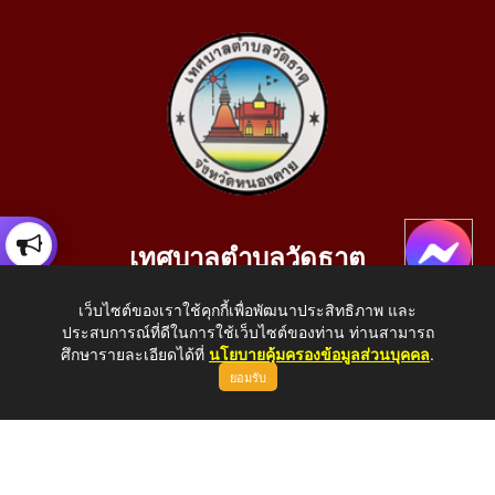
เทศบาลตำบลวัดธาตุ
เลขที่ 205 หมู่ที่ 10 บ้านสร้างประทาย(บึงหนองคาย) ต.วัดธาตุ
เว็บไซต์ของเราใช้คุกกี้เพื่อพัฒนาประสิทธิภาพ และ
อ.เมือง จ.หนองคาย 43000
ประสบการณ์ที่ดีในการใช้เว็บไซต์ของท่าน ท่านสามารถ
โทรศัพท์: 042-414758 โทรสาร: 042-414759
ศึกษารายละเอียดได้ที่
นโยบายคุ้มครองข้อมูลส่วนบุคคล
.
ยอมรับ
E-Mail: saraban_05430110@dla.go.th
Copyright © 2026 All Right Resive http://www.wattat.go.th