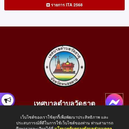
รายการ ITA 2568
เทศบาลตำบลวัดธาตุ
เลขที่ 205 หมู่ที่ 10 บ้านสร้างประทาย(บึงหนองคาย) ต.วัดธาตุ
เว็บไซต์ของเราใช้คุกกี้เพื่อพัฒนาประสิทธิภาพ และ
อ.เมือง จ.หนองคาย 43000
ประสบการณ์ที่ดีในการใช้เว็บไซต์ของท่าน ท่านสามารถ
โทรศัพท์: 042-414758 โทรสาร: 042-414759
ศึกษารายละเอียดได้ที่
นโยบายคุ้มครองข้อมูลส่วนบุคคล
.