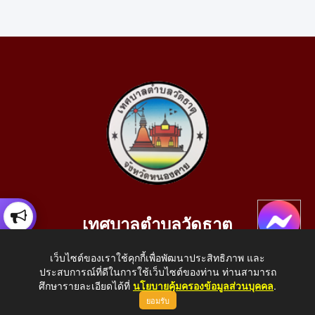
เทศบาลตำบลวัดธาตุ
เลขที่ 205 หมู่ที่ 10 บ้านสร้างประทาย(บึงหนองคาย) ต.วัดธาตุ
เว็บไซต์ของเราใช้คุกกี้เพื่อพัฒนาประสิทธิภาพ และ
อ.เมือง จ.หนองคาย 43000
ประสบการณ์ที่ดีในการใช้เว็บไซต์ของท่าน ท่านสามารถ
โทรศัพท์: 042-414758 โทรสาร: 042-414759
ศึกษารายละเอียดได้ที่
นโยบายคุ้มครองข้อมูลส่วนบุคคล
.
ยอมรับ
E-Mail: saraban_05430110@dla.go.th