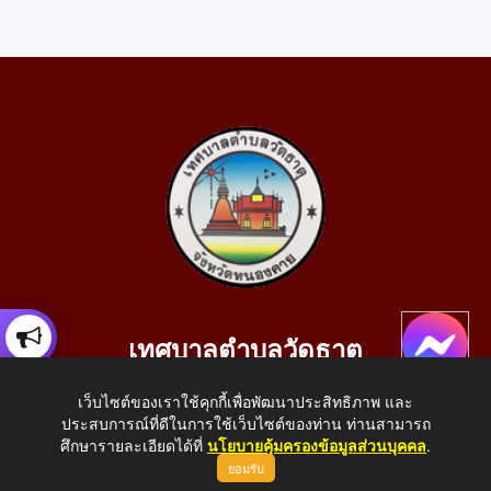
เทศบาลตำบลวัดธาตุ
เลขที่ 205 หมู่ที่ 10 บ้านสร้างประทาย(บึงหนองคาย) ต.วัดธาตุ
เว็บไซต์ของเราใช้คุกกี้เพื่อพัฒนาประสิทธิภาพ และ
อ.เมือง จ.หนองคาย 43000
ประสบการณ์ที่ดีในการใช้เว็บไซต์ของท่าน ท่านสามารถ
โทรศัพท์: 042-414758 โทรสาร: 042-414759
ศึกษารายละเอียดได้ที่
นโยบายคุ้มครองข้อมูลส่วนบุคคล
.
ยอมรับ
E-Mail: saraban_05430110@dla.go.th