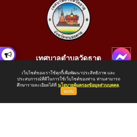
เทศบาลตำบลวัดธาตุ
เลขที่ 205 หมู่ที่ 10 บ้านสร้างประทาย(บึงหนองคาย) ต.วัดธาตุ
เว็บไซต์ของเราใช้คุกกี้เพื่อพัฒนาประสิทธิภาพ และ
อ.เมือง จ.หนองคาย 43000
ประสบการณ์ที่ดีในการใช้เว็บไซต์ของท่าน ท่านสามารถ
โทรศัพท์: 042-414758 โทรสาร: 042-414759
ศึกษารายละเอียดได้ที่
นโยบายคุ้มครองข้อมูลส่วนบุคคล
.
ยอมรับ
E-Mail: saraban_05430110@dla.go.th
Copyright © 2026 All Right Resive http://www.wattat.go.th